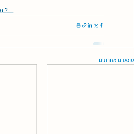
/think-twice-censorship מה הם לא רוצים שתדע ?    
פוסטים אחרונים