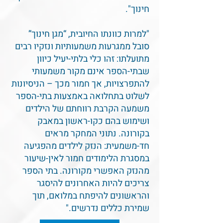
חינוך".
"למרות כוונתו החיובית, “מגן חינוך”
סובל ממגרעות משמעותיות ונזקיו רבים
מתועלתו: זהו כלי בלתי-יעיל כיוון
שבתי-הספר אינם מקור משמעותי
להתפרצויות, אך חמור מכך – הניסיונות
לשלוט בתחלואה באמצעות בתי-הספר
משמעה הקרבת רווחתם של הילדים
ושימוש בהם כקו-ראשון במאבק
בקורונה. נתוני המחקר מראים
חד-משמעית: הנזק לילדים מהפגיעה
במסגרת הלימודים חמור לאין-שיעור
מהנזק האפשרי מקורונה. בתי הספר
צריכים להיות האחרונים להיסגר
והראשונים להיפתח במלואם, תוך
שמירת כללים נדרשים."