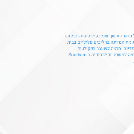
תואר ראשון ושני בפילוסופיה. שימש
 את המדינה בהליכים פליליים בבית
מדינה. מרצה לשעבר בפקולטות
למשפטים של אוניברסיטת תל-אביב ובר-אילן וכיום מרצה למשפט ופילוסופיה ב Southern