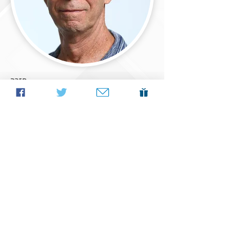
חזרה
דר' אמיר שחר
רפואה דחופה וקרדיולוגיה
מומחה לרפואה פנימית, קרדיולוגיה, רפואה דחופה ומנהל
רפואי. מג"ד (מיל') בתותחנים, מחלוצי הרפואה הדחופה בארץ.
הקים וניהל את המחלקה לרפואה דחופה בבי"ח שיבא, היה
סגן-מנהל בי"ח מאיר וכיום מנהל מלר"ד לניאדו. ממקימי החוג
לרפואה דחופה באונ' תל-אביב.
© 2022 אתר וויקס בעברית
Wix Master
מקבוצת
Fly Guy |
עיצוב: ורד רשף גוזלן