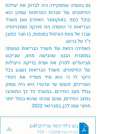
גם בוועדה שתפקידה היה לבדוק את יעילות 
החיסונים של חברות התרופות שמהן הוא 
קיבל כסף. באוקטובר האחרון טען משרד 
הבריאות כי הוועדה הזו פורקה וסמכויותיה 
עברו אל צוות הטיפול במגפות, בו חבר כמובן 
ד"ר טל ברוש. 
האמירה הזאת של משרד הבריאות נעשתה 
במסגרת הבגצ שהגישה מחצ, שביקש 
מביהמ"ש לפרק את ועדת בדיקת היעילות 
של החיסונים. משרד הבריאות נשבע בכל 
היקר לו כי הוא מיד מסדיר את ניגודי 
העניינים, פשוט עד עכשיו הוא היה עסוק 
בגלל מצב החירום. במשרד כל כך התאהבו 
במצב החירום, שהם שכחו שהוא בוטל יותר 
מחצי שנה לכן, בפברואר 2022. 
בגצ גילוי ניגוד עניינים
.pdf
הורידו את PDF • 120KB