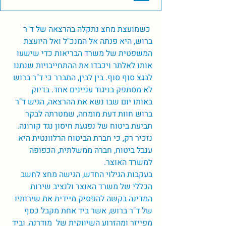
 כשמועצת מחצ נתקלה בהרצאה של ד"ר 
ברוש, היא פנתה אל המנכ"ל ואל היועצת 
המשפטית של משרד הבריאות כדי שישעו 
אותו לאלתר ויכבדו את ההתחייבויות שנתנו 
לבגצ סוף סוף. בין לבין, התברר כי ד"ר ברוש 
לא מסתפק בניגוד עניינים אחד. בדיוק 
באותו יום שבו נשא את ההרצאה, הגיש ד"ר 
ברוש חוות דעת מומחה, שמטרתה לבקר 
תביעת ביטוח של נפגעת חיסון נגד קורונה. 
נזכיר רק, כי חברת הביטוח הרלוונטית היא 
ענבל ביטוח, חברה ממשלתית, הכפופה 
למשרד האוצר. 
בעקבות הגילוי החדש, הגישה מחצ לחשב 
הכללי של משרד האוצר ולנציב שירות 
המדינה בקשה להפסיק מיידית את שירותיו 
של ד"ר ברוש, אשר ביד אחת מקבל כסף 
מפייזר ומהזרוע השיווקית של  מודרנה, וביד 