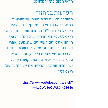
מראי מקום לזמן המדויק:
הפרעות במחזור  
החוקרת סאשה על תופעות של הפרעות 
במחזור לאחר נטילת החיסון:  “גם פה היו 
ריצ'אלנג'ים. כ-10% מהמדווחות דיוחו שהיה 
ריצ'אלנג', זאת אומרת הבעיה נתפתרה ואז 
הן חוו את אותם השינויים שוב פעם, אחרי 
שהם קיבלו מנה נוספת. אני חושבת ש-10% 
זה כבר מתחיל להיות די יפה, וזה כן מראה 
על איזשהו – זה מחזק את הקשר בין מה 
שהן מדווחות לבין החיסון אם יש תופעה של 
ריצ'אלנג'". 
https://www.youtube.com/watch?
v=jwGWc6qOeWI&t=2164s