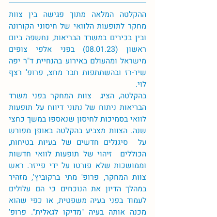
ההקלטה המלאה מתוך פגישה בין צוות 
מחקר לתופעות הלוואי של חיסוני הקורונה 
ובין בכירים במשרד הבריאות, נחשפה ביום 
ראשון (08.01.23) בפני אלפי צופים 
מישראל ומהעולם באירוע בהנחיית ד"ר יפה 
שיר-רז ובהשתתפות חבר מחצ, פרופ' רצף 
לוי. 
בהקלטה, הציג  צוות המחקר בפני משרד 
הבריאות ניתוח של נתוני דיווח על תופעות 
לוואי בסמיכות לחיסון שנאספו במשך כחצי 
שנה. הצוות מצביע בהקלטה באופן מפורש 
על  סיגנלים חדשים של בעיות בטיחות, 
הכוללים  זיהוי של תופעות לוואי חדשות 
וממושכות שלא פורטו על ידי פייזר. ראש 
צוות המחקר, פרופ' מתי ברקוביץ', מזהיר 
במהלך הדיון את הנוכחים כי הם עלולים 
לעמוד בפני בעיה משפטית, או כפי שהוא 
מכנה אותה בעיה "מדיקו לגאלית". פרופ' 