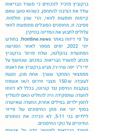
ברקוביץ מזכיר לנוכחים כי משרד הבריאות 
עודד את הציבור להתחסן, כשהוא טוען שאם 
קיימות תופעות לוואי, הרי שהן חולפות. 
מסיבה זו, מחוסנים הסובלים מתופעות לוואי 
עלולים לתבוע את המדינה בנזיקין. 
על פי דיווח באתר 
frontline.news
, בחודש 
יוני 2022, ימים מספר לאחר הפגישה 
המתועדת בהקלטה, שלח פרופ' ברקוביץ 
מכתב למשרד הבריאות. במכתב שנחשף על 
ידי ד"ר יפה שיר-רז, מביע ברקוביץ את דאגתו 
מממצאי המחקר שערך. אחת מהן, נוגעת 
לעובדה ש-150 מצבי חירום ו/או אשפוז 
בעקבות החיסון נגד קורונה, בכלל לא דווחו 
לוועדה שתפקידה היה להחליט האם להמליץ 
לחסן ילדים. במילים אחרת, הוועדה שאישרה 
בסוף יוני את מתן החיסונים של פייזר 
לילדים בני 5-11, לא הכירה את הנתונים 
החיוניים על נזקי החיסונים. 
משרד הבריאות למעשה יודע על אנשים 